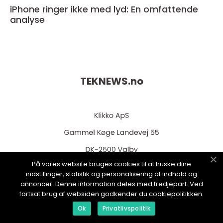
iPhone ringer ikke med lyd: En omfattende
analyse
TEKNEWS.
no
På vores website bruges cookies til at huske dine
indstillinger, statistik og personalisering af indhold og
web:
www.klikko.dk
annoncer. Denne information deles med tredjepart. Ved
fortsat brug af websiden godkender du cookiepolitikken.
Ok
Privatlivspolitik