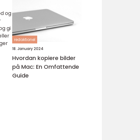
ed og
r
og gi
ller
redaktionel
nger
18. January 2024
Hvordan kopiere bilder
på Mac: En Omfattende
Guide