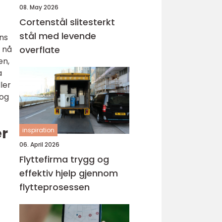
08. May 2026
Cortenstål slitesterkt
stål med levende
ens
e nå
overflate
en,
a
ler
 og
er
inspiration
06. April 2026
Flyttefirma trygg og
effektiv hjelp gjennom
flytteprosessen