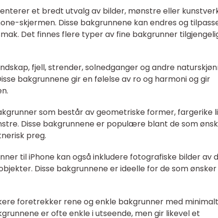
enterer et bredt utvalg av bilder, mønstre eller kunstver
one-skjermen. Disse bakgrunnene kan endres og tilpass
ak. Det finnes flere typer av fine bakgrunner tilgjengeli
andskap, fjell, strender, solnedganger og andre naturskjø
sse bakgrunnene gir en følelse av ro og harmoni og gir
en.
kgrunner som består av geometriske former, fargerike li
nstre. Disse bakgrunnene er populære blant de som ønsk
tnerisk preg.
nner til iPhone kan også inkludere fotografiske bilder av d
 objekter. Disse bakgrunnene er ideelle for de som ønsker
rukere foretrekker rene og enkle bakgrunner med minimal
grunnene er ofte enkle i utseende, men gir likevel et