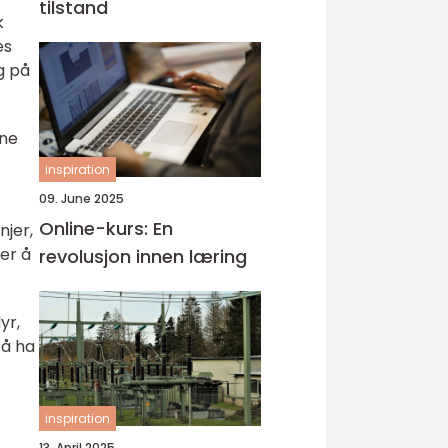
tilstand
k
es
g på
nne
inspiration
09. June 2025
Online-kurs: En
njer,
er å
revolusjon innen læring
yr,
 å ha
t
inspiration
13. April 2025