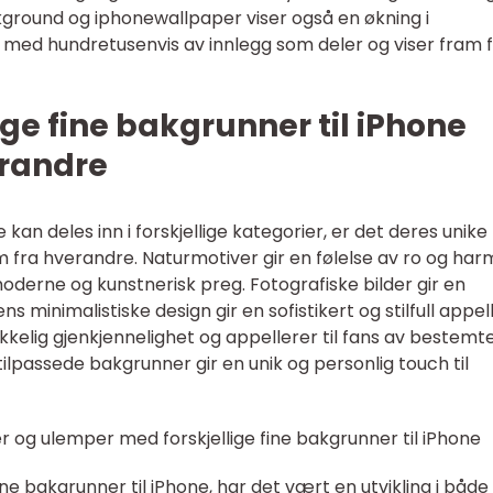
und og iphonewallpaper viser også en økning i
, med hundretusenvis av innlegg som deler og viser fram f
ige fine bakgrunner til iPhone
erandre
 kan deles inn i forskjellige kategorier, er det deres unike
m fra hverandre. Naturmotiver gir en følelse av ro og har
derne og kunstnerisk preg. Fotografiske bilder gir en
ns minimalistiske design gir en sofistikert og stilfull appell
kkelig gjenkjennelighet og appellerer til fans av bestemt
ilpassede bakgrunner gir en unik og personlig touch til
r og ulemper med forskjellige fine bakgrunner til iPhone
 fine bakgrunner til iPhone, har det vært en utvikling i både