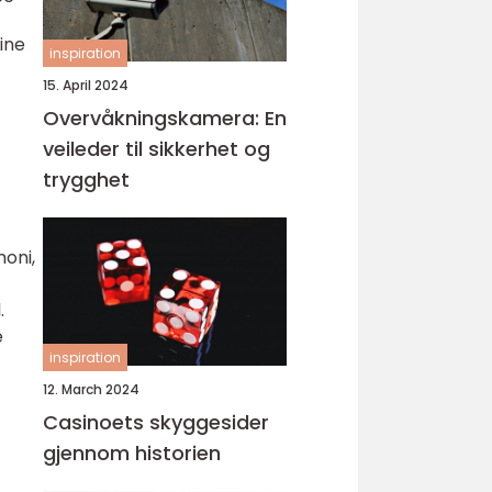
ine
inspiration
15. April 2024
Overvåkningskamera: En
veileder til sikkerhet og
trygghet
moni,
.
e
inspiration
12. March 2024
Casinoets skyggesider
gjennom historien