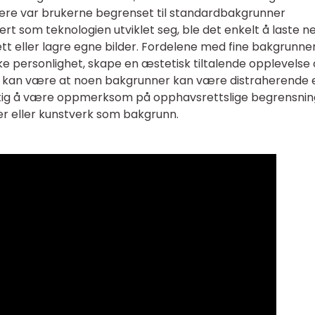
ligere var brukerne begrenset til standardbakgrunner
vert som teknologien utviklet seg, ble det enkelt å laste n
ett eller lagre egne bilder. Fordelene med fine bakgrunne
kke personlighet, skape en æstetisk tiltalende opplevelse 
e kan være at noen bakgrunner kan være distraherende e
viktig å være oppmerksom på opphavsrettslige begrensni
er eller kunstverk som bakgrunn.