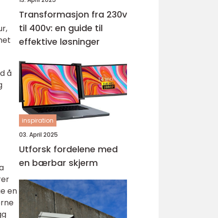
Transformasjon fra 230v
til 400v: en guide til
r,
het
effektive løsninger
d å
g
inspiration
03. April 2025
Utforsk fordelene med
en bærbar skjerm
da
rer
ge en
erne
gg