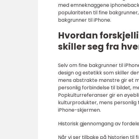
med emneknaggene iphonebackgro
populariteten til fine bakgrunner
bakgrunner til iPhone.
Hvordan forskjell
skiller seg fra hv
Selv om fine bakgrunner til iPhone
design og estetikk som skiller de
mens abstrakte mønstre gir et mo
personlig forbindelse til bildet, me
Popkulturreferanser gir en øyebli
kulturprodukter, mens personlig t
iPhone-skjermen.
Historisk gjennomgang av fordele
Når vi ser tilbake på historien til