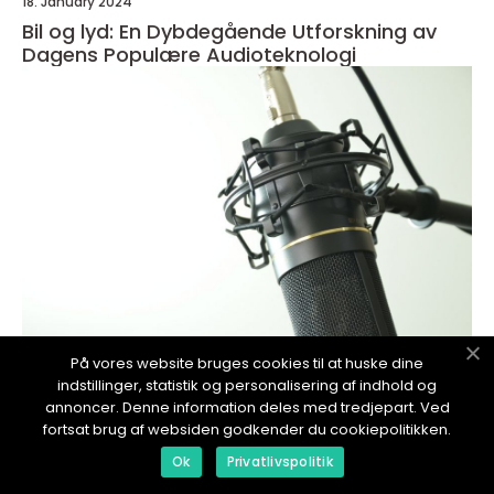
18. January 2024
Bil og lyd: En Dybdegående Utforskning av
Dagens Populære Audioteknologi
På vores website bruges cookies til at huske dine
indstillinger, statistik og personalisering af indhold og
redaktionel
annoncer. Denne information deles med tredjepart. Ved
fortsat brug af websiden godkender du cookiepolitikken.
17. January 2024
Dårlig lyd på iPhone: En dybdegående
Ok
Privatlivspolitik
oversikt