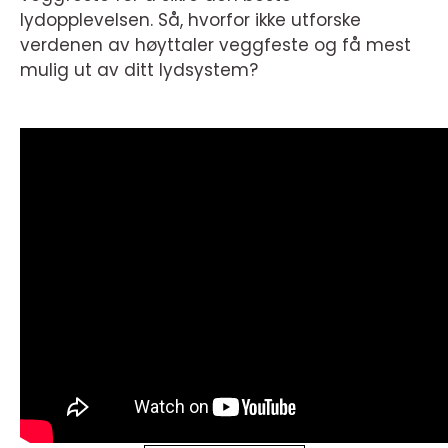
lydopplevelsen. Så, hvorfor ikke utforske
verdenen av høyttaler veggfeste og få mest
mulig ut av ditt lydsystem?