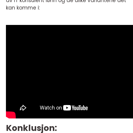
av IT konsulent lønn og de ulike variantene det
kan komme i:
Konklusjon: