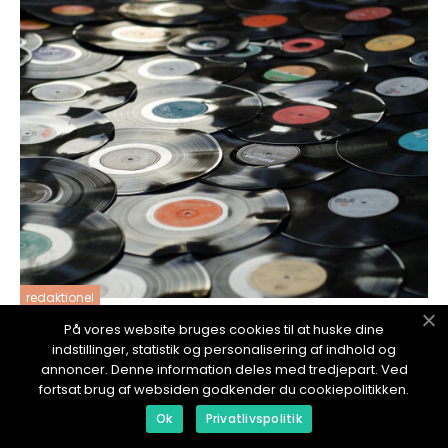
redaktionel
17. January 2024
På vores website bruges cookies til at huske dine
indstillinger, statistik og personalisering af indhold og
iPhone ringer ikke med lyd: En omfattende
annoncer. Denne information deles med tredjepart. Ved
analyse
fortsat brug af websiden godkender du cookiepolitikken.
Ok
Privatlivspolitik