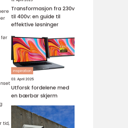
Transformasjon fra 230v
bere
til 400v: en guide til
 er
effektive løsninger
 før
inspiration
03. April 2025
enset
Utforsk fordelene med
en bærbar skjerm
g
 tid,