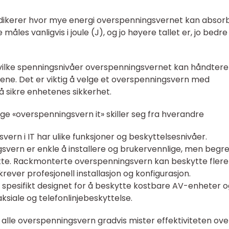
dikerer hvor mye energi overspenningsvernet kan absor
måles vanligvis i joule (J), og jo høyere tallet er, jo bedre
vilke spenningsnivåer overspenningsvernet kan håndtere
ene. Det er viktig å velge et overspenningsvern med
 å sikre enhetenes sikkerhet.
ige «overspenningsvern it» skiller seg fra hverandre
vern i IT har ulike funksjoner og beskyttelsesnivåer.
svern er enkle å installere og brukervennlige, men begr
ytte. Rackmonterte overspenningsvern kan beskytte flere
rever profesjonell installasjon og konfigurasjon.
pesifikt designet for å beskytte kostbare AV-enheter o
siale og telefonlinjebeskyttelse.
 alle overspenningsvern gradvis mister effektiviteten over