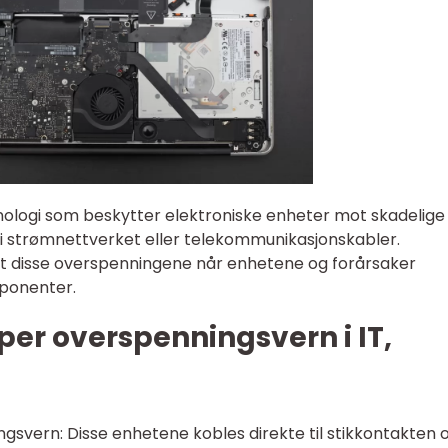
nologi som beskytter elektroniske enheter mot skadelige
 strømnettverket eller telekommunikasjonskabler.
at disse overspenningene når enhetene og forårsaker
mponenter.
yper overspenningsvern i IT,
ngsvern: Disse enhetene kobles direkte til stikkontakten 