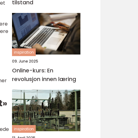
tilstand
het
lere
vere
inspiration
09. June 2025
Online-kurs: En
revolusjon innen læring
ner
t»
lede
inspiration
13. April 2025