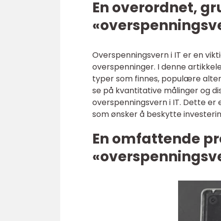
En overordnet, gr
«overspenningsve
Overspenningsvern i IT er en vik
overspenninger. I denne artikkelen
typer som finnes, populære altern
se på kvantitative målinger og di
overspenningsvern i IT. Dette er 
som ønsker å beskytte investerin
En omfattende pr
«overspenningsve