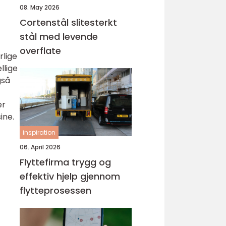
08. May 2026
Cortenstål slitesterkt
stål med levende
overflate
rlige
llige
gså
er
ine.
inspiration
06. April 2026
Flyttefirma trygg og
effektiv hjelp gjennom
flytteprosessen