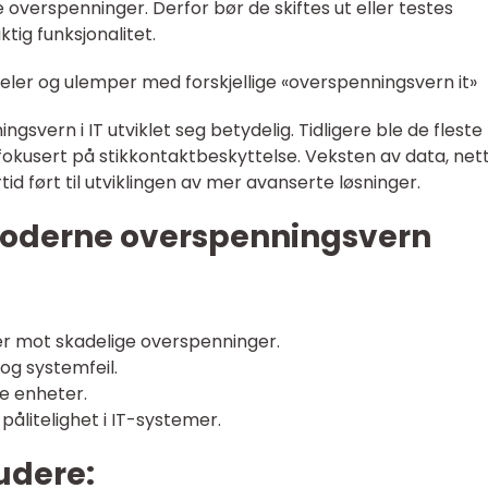
e overspenninger. Derfor bør de skiftes ut eller testes
tig funksjonalitet.
eler og ulemper med forskjellige «overspenningsvern it»
svern i IT utviklet seg betydelig. Tidligere ble de fleste
okusert på stikkontaktbeskyttelse. Veksten av data, net
d ført til utviklingen av mer avanserte løsninger.
oderne overspenningsvern
ter mot skadelige overspenninger.
 og systemfeil.
ke enheter.
 pålitelighet i IT-systemer.
udere: