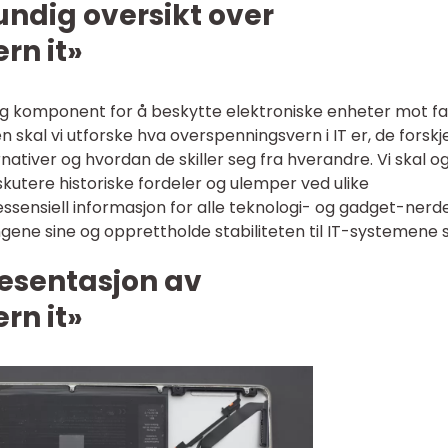
undig oversikt over
rn it»
tig komponent for å beskytte elektroniske enheter mot fa
 skal vi utforske hva overspenningsvern i IT er, de forskje
ativer og hvordan de skiller seg fra hverandre. Vi skal o
skutere historiske fordeler og ulemper ved ulike
essensiell informasjon for alle teknologi- og gadget-nerd
gene sine og opprettholde stabiliteten til IT-systemene s
esentasjon av
rn it»