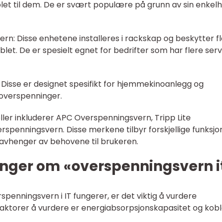
let til dem. De er svært populære på grunn av sin enkel
n: Disse enhetene installeres i rackskap og beskytter f
blet. De er spesielt egnet for bedrifter som har flere ser
Disse er designet spesifikt for hjemmekinoanlegg og
overspenninger.
r inkluderer APC Overspenningsvern, Tripp Lite
spenningsvern. Disse merkene tilbyr forskjellige funksjo
 avhenger av behovene til brukeren.
inger om «overspenningsvern i
rspenningsvern i IT fungerer, er det viktig å vurdere
e faktorer å vurdere er energiabsorpsjonskapasitet og kob