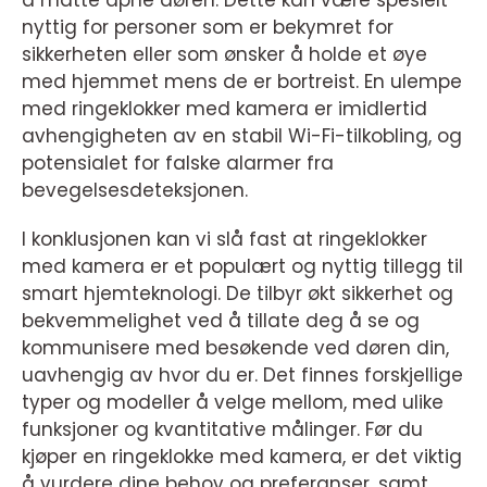
å måtte åpne døren. Dette kan være spesielt
nyttig for personer som er bekymret for
sikkerheten eller som ønsker å holde et øye
med hjemmet mens de er bortreist. En ulempe
med ringeklokker med kamera er imidlertid
avhengigheten av en stabil Wi-Fi-tilkobling, og
potensialet for falske alarmer fra
bevegelsesdeteksjonen.
I konklusjonen kan vi slå fast at ringeklokker
med kamera er et populært og nyttig tillegg til
smart hjemteknologi. De tilbyr økt sikkerhet og
bekvemmelighet ved å tillate deg å se og
kommunisere med besøkende ved døren din,
uavhengig av hvor du er. Det finnes forskjellige
typer og modeller å velge mellom, med ulike
funksjoner og kvantitative målinger. Før du
kjøper en ringeklokke med kamera, er det viktig
å vurdere dine behov og preferanser, samt