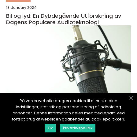
18. January 2024
Bil og lyd: En Dybdegående Utforskning av
Dagens Populære Audioteknologi
På vores website bruges cookies til at huske dine
indstillinger, statistik og personalisering af indhold og
annoncer. Denne information deles med tredjepart. Ved
redaktionel
fortsat brug af websiden godkender du cookiepolitikken.
17. January 2024
Ok
Privatlivspolitik
Dårlig lyd på iPhone: En dybdegående