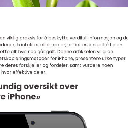
n viktig praksis for å beskytte verdifull informasjon og d
ideoer, kontakter eller apper, er det essensielt å ha en
te alt hvis noe går galt. Denne artikkelen vil gi en
etskopieringsmetoder for iPhone, presentere ulike typer
re deres forskjeller og fordeler, samt vurdere noen
 hvor effektive de er.
undig oversikt over
re iPhone»