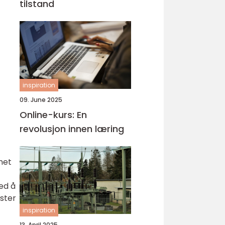
tilstand
inspiration
09. June 2025
Online-kurs: En
revolusjon innen læring
net
Ved å
ister
inspiration
13. April 2025