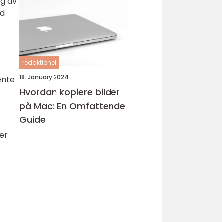
ig av
id
redaktionel
18. January 2024
ente
Hvordan kopiere bilder
på Mac: En Omfattende
Guide
per