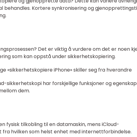
tskopiere og gjenopprette data? Dette kan variere avheng
behandles. Kortere synkronisering og gjenopprettingst
ng.
ringsprosessen? Det er viktig å vurdere om det er noen kj
tering som kan oppstå under sikkerhetskopiering.
ige «sikkerhetskopiere iPhone» skiller seg fra hverandre
ud-sikkerhetskopi har forskjellige funksjoner og egenska
 mellom dem.
n fysisk tilkobling til en datamaskin, mens iCloud-
t fra hvilken som helst enhet med internettforbindelse.