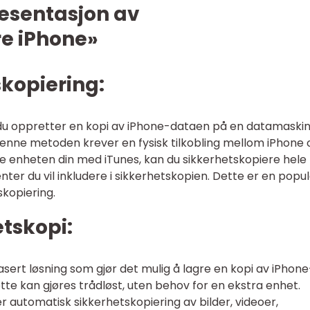
esentasjon av
re iPhone»
skopiering:
r du oppretter en kopi av iPhone-dataen på en datamaski
enne metoden krever en fysisk tilkobling mellom iPhone 
e enheten din med iTunes, kan du sikkerhetskopiere hele
enter du vil inkludere i sikkerhetskopien. Dette er en pop
skopiering.
etskopi:
sert løsning som gjør det mulig å lagre en kopi av iPhone
te kan gjøres trådløst, uten behov for en ekstra enhet.
r automatisk sikkerhetskopiering av bilder, videoer,