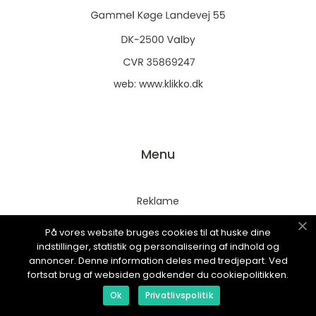
web:
www.klikko.dk
Menu
Reklame
Om oss
På vores website bruges cookies til at huske dine
Cookies
indstillinger, statistik og personalisering af indhold og
annoncer. Denne information deles med tredjepart. Ved
Kontakt Oss
fortsat brug af websiden godkender du cookiepolitikken.
Sitemap
Ok
Privatlivspolitik